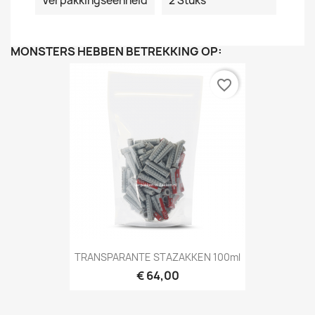
Verpakkingseenheid
2 Stuks
MONSTERS HEBBEN BETREKKING OP:
favorite_border
TRANSPARANTE STAZAKKEN 100ml
€ 64,00