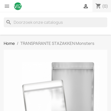
shopping_cart


(0)
search
Home
TRANSPARANTE STAZAKKEN Monsters