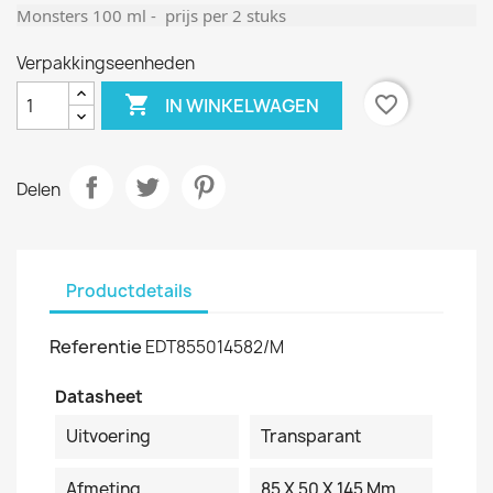
Monsters 100 ml - prijs per 2 stuks
Verpakkingseenheden

favorite_border
IN WINKELWAGEN
Delen
Productdetails
Referentie
EDT855014582/M
Datasheet
Uitvoering
Transparant
Afmeting
85 X 50 X 145 Mm