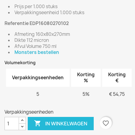
Prijs per 1.000 stuks
Verpakkingseenheid 1.000 stuks
Referentie EDP16080270102
Afmeting 160x80x270mm
Dikte 112 micron
Afvul Volume 750 ml
Monsters bestellen
Volumekorting
Korting
Korting
Verpakkingseenheden
%
€
5
5%
€ 54,75
Verpakkingseenheden

favorite_border
IN WINKELWAGEN