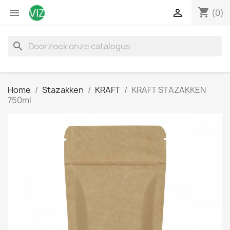
shopping_cart


(0)
search
Home
Stazakken
KRAFT
KRAFT STAZAKKEN
750ml