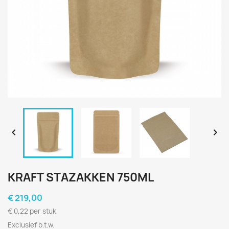


KRAFT STAZAKKEN 750ML
€ 219,00
€ 0,22 per stuk
Exclusief b.t.w.