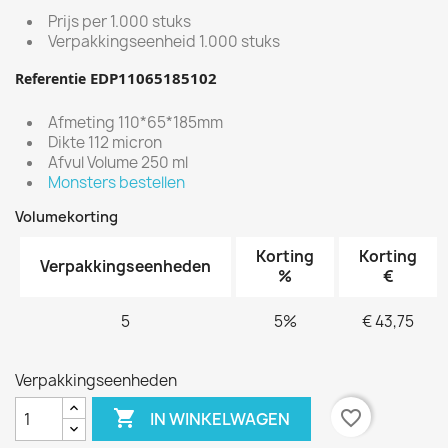
Prijs per 1.000 stuks
Verpakkingseenheid 1.000 stuks
E
DP11065185102
Referentie
Afmeting 110*65*185mm
Dikte 112 micron
Afvul Volume 250 ml
Monsters bestellen
Volumekorting
Korting
Korting
Verpakkingseenheden
%
€
5
5%
€ 43,75
Verpakkingseenheden

favorite_border
IN WINKELWAGEN