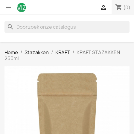
shopping_cart


(0)
search
Home
Stazakken
KRAFT
KRAFT STAZAKKEN
250ml