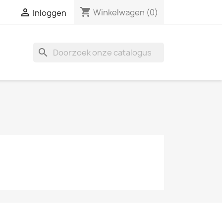
shopping_cart

Winkelwagen
(0)
Inloggen
search