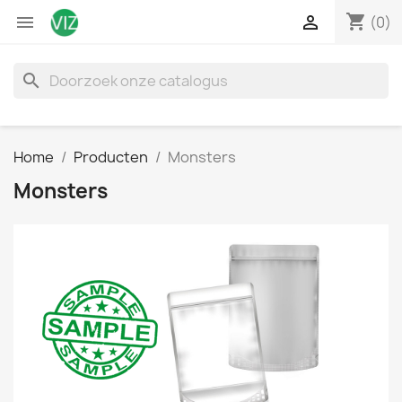
shopping_cart


(0)
search
Home
Producten
Monsters
Monsters