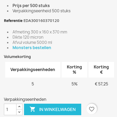
Prijs per 500 stuks
Verpakkingseenheid 500 stuks
EDA300160370120
Referentie
Afmeting 300 x 160 x 370 mm
Dikte 120 micron
Afvul volume 5000 ml
Monsters bestellen
Volumekorting
Korting
Korting
Verpakkingseenheden
%
€
5
5%
€ 57,25
Verpakkingseenheden

favorite_border
IN WINKELWAGEN