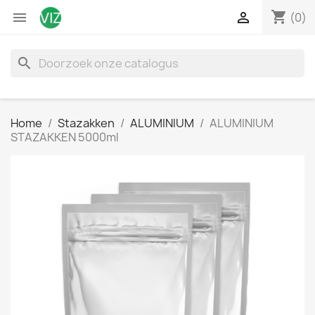
shopping_cart


(0)
search
Home
Stazakken
ALUMINIUM
ALUMINIUM
STAZAKKEN 5000ml